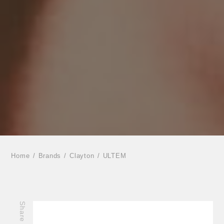
Home
Brands
Clayton
ULTEM
Share