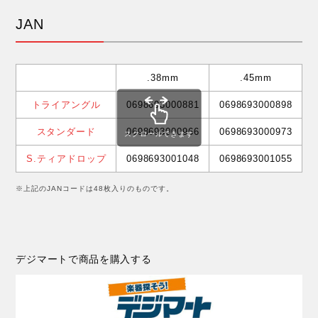
JAN
.38mm
.45mm
トライアングル
0698693000881
0698693000898
0
スタンダード
0698693000966
0698693000973
0
スクロールできます
S.ティアドロップ
0698693001048
0698693001055
0
※上記のJANコードは48枚入りのものです。
デジマートで商品を購入する